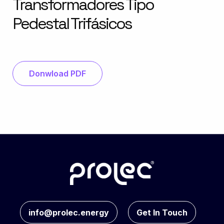
Transformadores Tipo
Pedestal Trifásicos
Donwload PDF
info@prolec.energy
Get In Touch