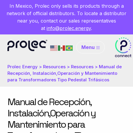
In Mexico, Prolec only sells its products through a
network of official distributors. To locate a distributor
near you, contact our sales representatives
at
info@prolec.energy
.
Menu
Prolec Energy
>
Resources
>
Resources
>
Manual de
Recepción, Instalación,Operación y Mantenimiento
para Transformadores Tipo Pedestal Trifásicos
Manual de Recepción,
Instalación,Operación y
Mantenimiento para